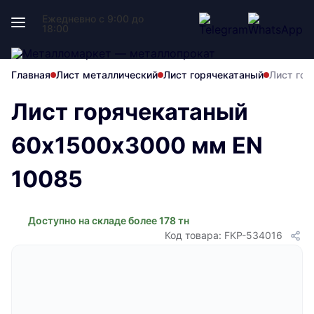
Ежедневно с 9:00 до
18:00
Главная
Лист металлический
Лист горячекатаный
Лист го
Лист горячекатаный
60х1500х3000 мм EN
10085
Доступно на складе более 178 тн
Код товара: FKP-534016