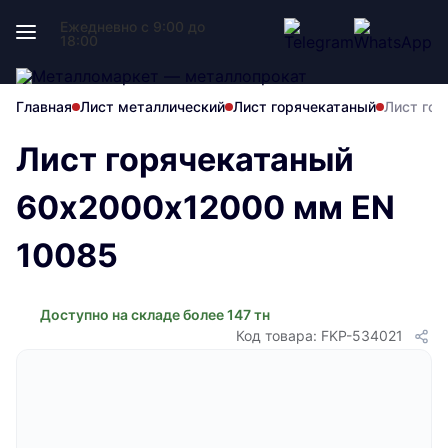
Ежедневно с 9:00 до
18:00
Главная
Лист металлический
Лист горячекатаный
Лист го
Лист горячекатаный
60х2000х12000 мм EN
10085
Доступно на складе более 147 тн
Код товара: FKP-534021