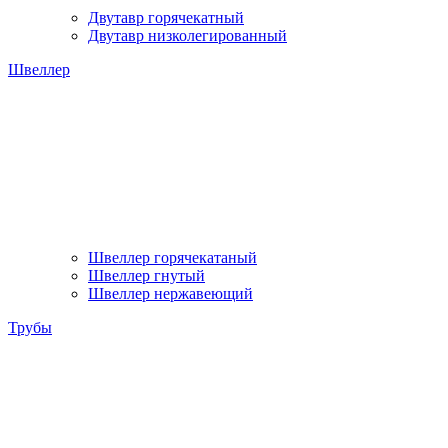
Двутавр горячекатный
Двутавр низколегированный
Швеллер
Швеллер горячекатаный
Швеллер гнутый
Швеллер нержавеющий
Трубы