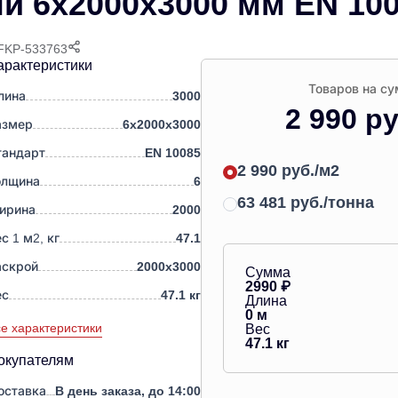
й 6х2000х3000 мм EN 10
 FKP-533763
арактеристики
Товаров на су
лина
3000
2 990 ру
азмер
6х2000х3000
тандарт
EN 10085
2 990 руб./м2
олщина
6
63 481 руб./тонна
ирина
2000
с 1 м2, кг
47.1
аскрой
2000х3000
Сумма
2990
₽
ес
47.1 кг
Длина
0
м
е характеристики
Вес
47.1
кг
окупателям
оставка
В день заказа, до 14:00