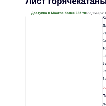
Лист горячекатаны
Доступно в Москве более 385 тн
Код товара:
Х
Д
Р
С
Т
Ш
Ве
Р
В
Вс
П
Д