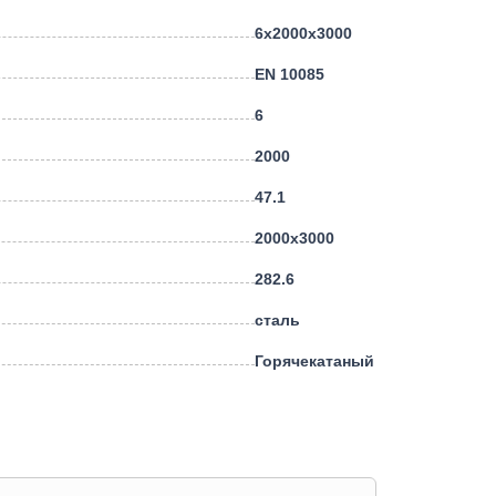
6х2000х3000
EN 10085
6
2000
47.1
2000х3000
282.6
сталь
Горячекатаный