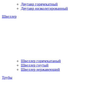
Двутавр горячекатный
Двутавр низколегированный
Швеллер
Швеллер горячекатаный
Швеллер гнутый
Швеллер нержавеющий
Трубы