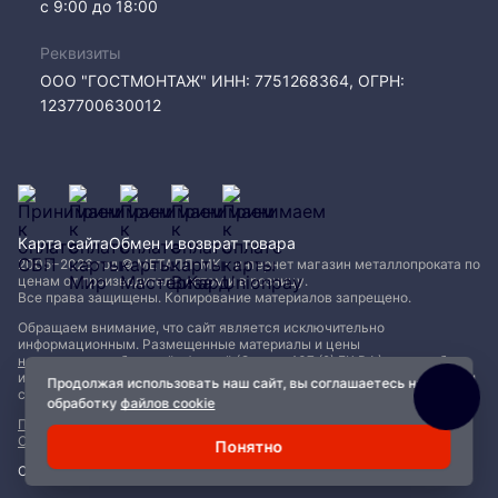
с 9:00 до 18:00
Реквизиты
ООО "ГОСТМОНТАЖ" ИНН: 7751268364, ОГРН:
1237700630012
Карта сайта
Обмен и возврат товара
2005−2026 год © МЕТАЛЛ-МК - интернет магазин металлопроката по
ценам от производителя, оптом и в розницу.
Все права защищены. Копирование материалов запрещено.
Обращаем внимание, что сайт является исключительно
информационным. Размещенные материалы и цены
не являются публичной офертой (Статья 437 (2) ГК РФ)
и могут быть
изменены без уведомления. Для уточнения наличия, характеристик и
Продолжая использовать наш сайт, вы соглашаетесь на
стоимости материалов обращайтесь в офисы продаж.
обработку
файлов cookie
Политика конфиденциальности
|
Пользовательское соглашение
|
Обработка файлов Cookie
Понятно
Сделано с ❤️