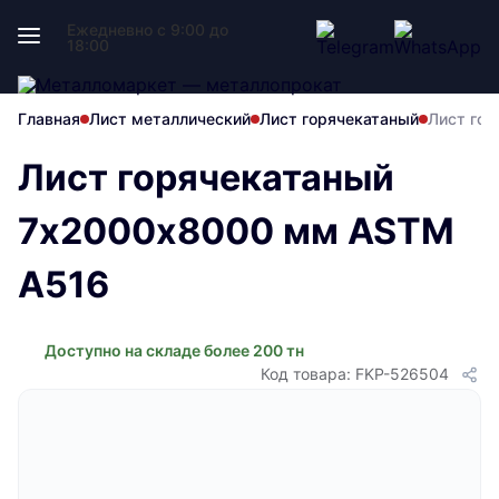
Ежедневно с 9:00 до
18:00
Главная
Лист металлический
Лист горячекатаный
Лист го
Лист горячекатаный
7х2000х8000 мм ASTM
A516
Доступно на складе более 200 тн
Код товара: FKP-526504