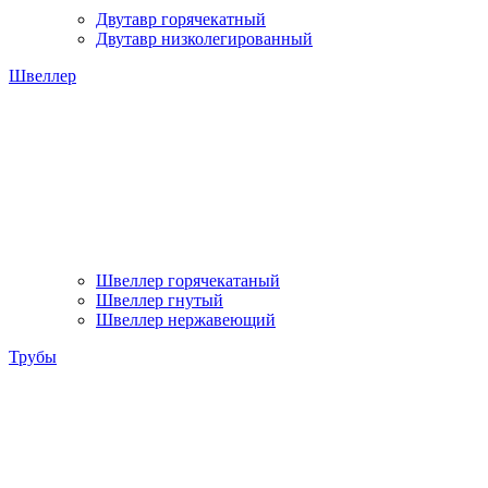
Двутавр горячекатный
Двутавр низколегированный
Швеллер
Швеллер горячекатаный
Швеллер гнутый
Швеллер нержавеющий
Трубы