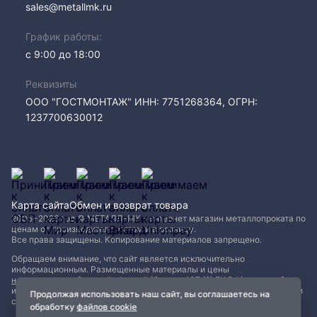
sales@metallmk.ru
График работы:
с 9:00 до 18:00
Реквизиты
ООО "ГОСТМОНТАЖ" ИНН: 7751268364, ОГРН:
1237700630012
Карта сайта
Обмен и возврат товара
2005−2026 год © МЕТАЛЛ-МК - интернет магазин металлопроката по
ценам от производителя, оптом и в розницу.
Все права защищены. Копирование материалов запрещено.
Обращаем внимание, что сайт является исключительно
информационным. Размещенные материалы и цены
не являются публичной офертой (Статья 437 (2) ГК РФ)
и могут быть
изменены без уведомления. Для уточнения наличия, характеристик и
Продолжая использовать наш сайт, вы соглашаетесь на
стоимости материалов обращайтесь в офисы продаж.
обработку
файлов cookie