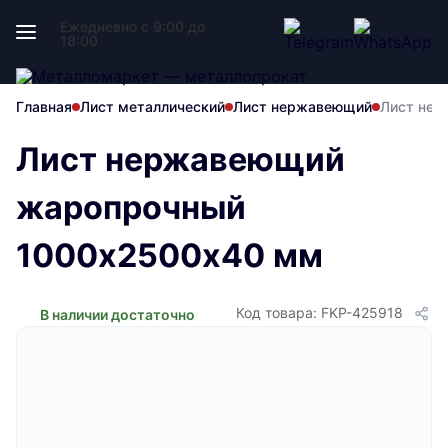
Ежедневно с 9:00 до
18:00
Главная
Лист металлический
Лист нержавеющий
Лист нер
Лист нержавеющий
жаропрочный
1000х2500х40 мм
Код товара: FKP-425918
В наличии достаточно