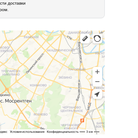
сти доставки
ром.