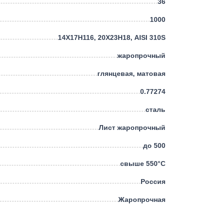
36
1000
14Х17Н116, 20Х23Н18, AISI 310S
жаропрочный
глянцевая, матовая
0.77274
сталь
Лист жаропрочный
до 500
свыше 550°С
Россия
Жаропрочная