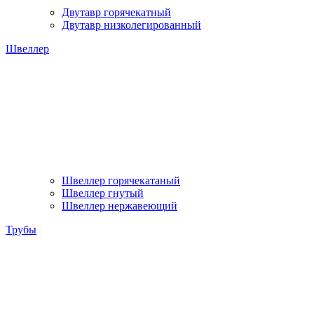
Двутавр горячекатный
Двутавр низколегированный
Швеллер
Швеллер горячекатаный
Швеллер гнутый
Швеллер нержавеющий
Трубы