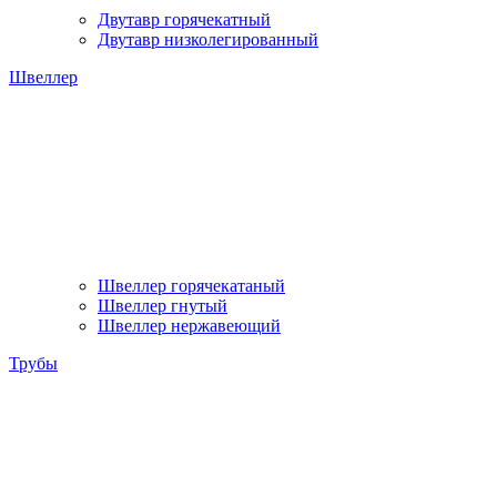
Двутавр горячекатный
Двутавр низколегированный
Швеллер
Швеллер горячекатаный
Швеллер гнутый
Швеллер нержавеющий
Трубы