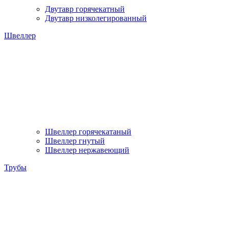
Двутавр горячекатный
Двутавр низколегированный
Швеллер
Швеллер горячекатаный
Швеллер гнутый
Швеллер нержавеющий
Трубы