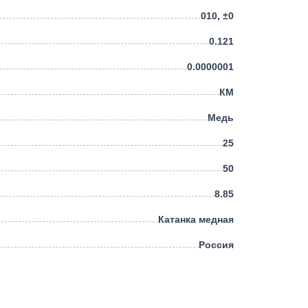
010, ±0
0.121
0.0000001
КМ
Медь
25
50
8.85
Катанка медная
Россия