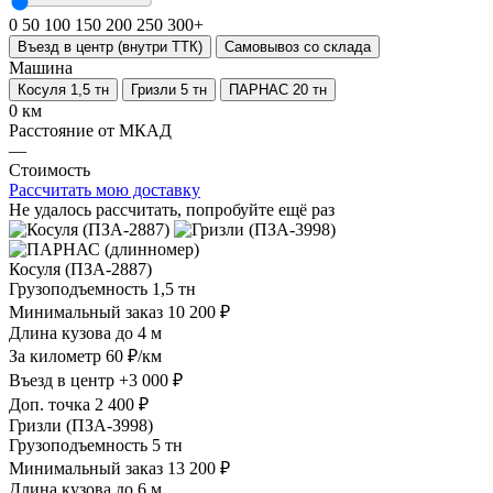
0
50
100
150
200
250
300+
Въезд в центр (внутри ТТК)
Самовывоз со склада
Машина
Косуля 1,5 тн
Гризли 5 тн
ПАРНАС 20 тн
0 км
Расстояние от МКАД
—
Стоимость
Рассчитать мою доставку
Не удалось рассчитать, попробуйте ещё раз
Косуля (ПЗА-2887)
Грузоподъемность
1,5 тн
Минимальный заказ
10 200 ₽
Длина кузова
до 4 м
За километр
60 ₽/км
Въезд в центр
+3 000 ₽
Доп. точка
2 400 ₽
Гризли (ПЗА-3998)
Грузоподъемность
5 тн
Минимальный заказ
13 200 ₽
Длина кузова
до 6 м