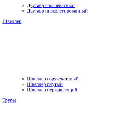
Двутавр горячекатный
Двутавр низколегированный
Швеллер
Швеллер горячекатаный
Швеллер гнутый
Швеллер нержавеющий
Трубы