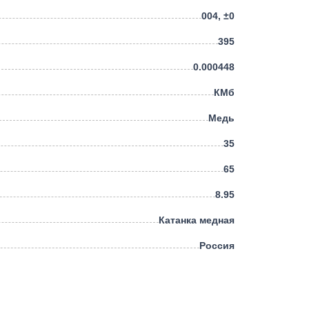
004, ±0
395
0.000448
КМб
Медь
35
65
8.95
Катанка медная
Россия