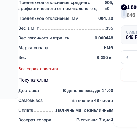
Предельное отклонение среднего
006,
1 89
арифметического от номинального д
±0
846 
Предельное отклонение, мм
004, ±0
Вес 1 м, г
395
Сумм
846
Вес погонного метра, тн
0.000448
Марка сплава
КМб
Вес
0.395 кг
Все характеристики
Покупателям
Доставка
В день заказа, до 14:00
Самовывоз
В течение 48 часов
Оплата
Наличными, безналичным
Возврат товара
В течение 7 дней