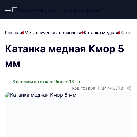
Главная
Металлическая проволока
Катанка медная
Катанк
Катанка медная Кмор 5
мм
В наличии на складе более 13 тн
Код товара: FKP-449778