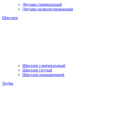
Двутавр горячекатный
Двутавр низколегированный
Швеллер
Швеллер горячекатаный
Швеллер гнутый
Швеллер нержавеющий
Трубы