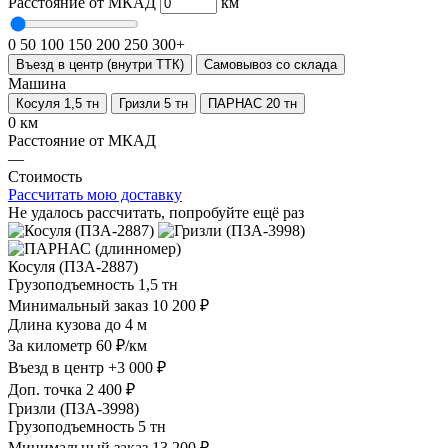
Расстояние от МКАД
км
0
50
100
150
200
250
300+
Въезд в центр (внутри ТТК)
Самовывоз со склада
Машина
Косуля 1,5 тн
Гризли 5 тн
ПАРНАС 20 тн
0 км
Расстояние от МКАД
—
Стоимость
Рассчитать мою доставку
Не удалось рассчитать, попробуйте ещё раз
Косуля (ПЗА-2887)
Грузоподъемность
1,5 тн
Минимальный заказ
10 200 ₽
Длина кузова
до 4 м
За километр
60 ₽/км
Въезд в центр
+3 000 ₽
Доп. точка
2 400 ₽
Гризли (ПЗА-3998)
Грузоподъемность
5 тн
Минимальный заказ
13 200 ₽