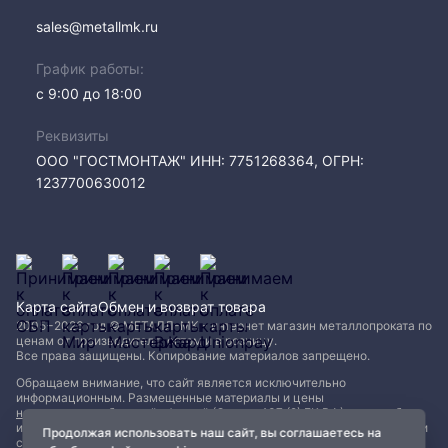
sales@metallmk.ru
График работы:
с 9:00 до 18:00
Реквизиты
ООО "ГОСТМОНТАЖ" ИНН: 7751268364, ОГРН:
1237700630012
Карта сайта
Обмен и возврат товара
2005−2026 год © МЕТАЛЛ-МК - интернет магазин металлопроката по
ценам от производителя, оптом и в розницу.
Все права защищены. Копирование материалов запрещено.
Обращаем внимание, что сайт является исключительно
информационным. Размещенные материалы и цены
не являются публичной офертой (Статья 437 (2) ГК РФ)
и могут быть
изменены без уведомления. Для уточнения наличия, характеристик и
Продолжая использовать наш сайт, вы соглашаетесь на
стоимости материалов обращайтесь в офисы продаж.