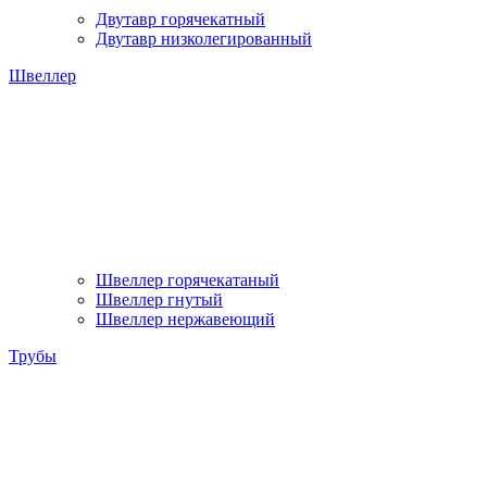
Двутавр горячекатный
Двутавр низколегированный
Швеллер
Швеллер горячекатаный
Швеллер гнутый
Швеллер нержавеющий
Трубы