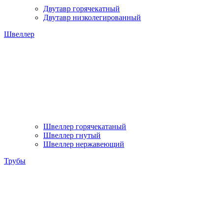
Двутавр горячекатный
Двутавр низколегированный
Швеллер
Швеллер горячекатаный
Швеллер гнутый
Швеллер нержавеющий
Трубы