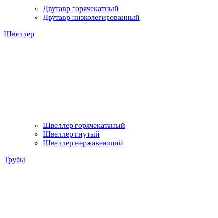
Двутавр горячекатный
Двутавр низколегированный
Швеллер
Швеллер горячекатаный
Швеллер гнутый
Швеллер нержавеющий
Трубы