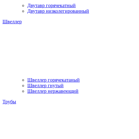
Двутавр горячекатный
Двутавр низколегированный
Швеллер
Швеллер горячекатаный
Швеллер гнутый
Швеллер нержавеющий
Трубы