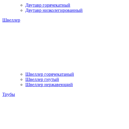
Двутавр горячекатный
Двутавр низколегированный
Швеллер
Швеллер горячекатаный
Швеллер гнутый
Швеллер нержавеющий
Трубы