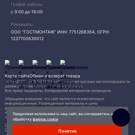
График работы:
с 9:00 до 18:00
Реквизиты
ООО "ГОСТМОНТАЖ" ИНН: 7751268364, ОГРН:
1237700630012
Карта сайта
Обмен и возврат товара
2005−2026 год © МЕТАЛЛ-МК - интернет магазин металлопроката по
ценам от производителя, оптом и в розницу.
Все права защищены. Копирование материалов запрещено.
Обращаем внимание, что сайт является исключительно
информационным. Размещенные материалы и цены
не являются публичной офертой (Статья 437 (2) ГК РФ)
и могут быть
изменены без уведомления. Для уточнения наличия, характеристик и
Продолжая использовать наш сайт, вы соглашаетесь на
стоимости материалов обращайтесь в офисы продаж.
обработку
файлов cookie
Политика конфиденциальности
|
Пользовательское соглашение
|
Обработка файлов Cookie
Понятно