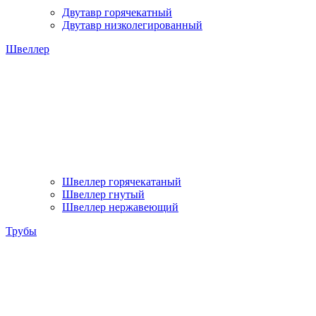
Двутавр горячекатный
Двутавр низколегированный
Швеллер
Швеллер горячекатаный
Швеллер гнутый
Швеллер нержавеющий
Трубы