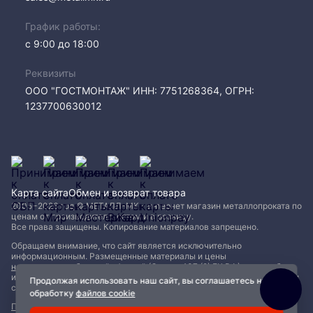
График работы:
с 9:00 до 18:00
Реквизиты
ООО "ГОСТМОНТАЖ" ИНН: 7751268364, ОГРН:
1237700630012
Карта сайта
Обмен и возврат товара
2005−2026 год © МЕТАЛЛ-МК - интернет магазин металлопроката по
ценам от производителя, оптом и в розницу.
Все права защищены. Копирование материалов запрещено.
Обращаем внимание, что сайт является исключительно
информационным. Размещенные материалы и цены
не являются публичной офертой (Статья 437 (2) ГК РФ)
и могут быть
изменены без уведомления. Для уточнения наличия, характеристик и
Продолжая использовать наш сайт, вы соглашаетесь на
стоимости материалов обращайтесь в офисы продаж.
обработку
файлов cookie
Политика конфиденциальности
|
Пользовательское соглашение
|