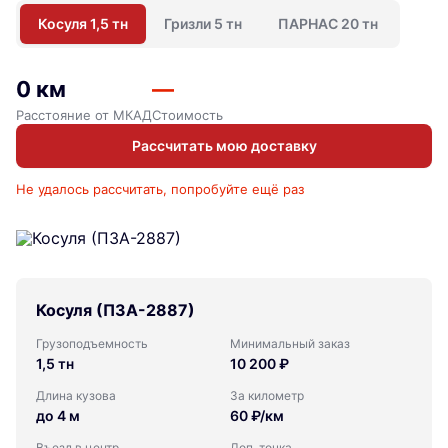
Косуля 1,5 тн
Гризли 5 тн
ПАРНАС 20 тн
0 км
—
Расстояние от МКАД
Стоимость
Рассчитать мою доставку
Не удалось рассчитать, попробуйте ещё раз
Косуля (ПЗА-2887)
Грузоподъемность
Минимальный заказ
1,5 тн
10 200 ₽
Длина кузова
За километр
до 4 м
60 ₽/км
Въезд в центр
Доп. точка