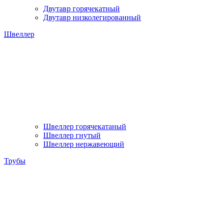
Двутавр горячекатный
Двутавр низколегированный
Швеллер
Швеллер горячекатаный
Швеллер гнутый
Швеллер нержавеющий
Трубы