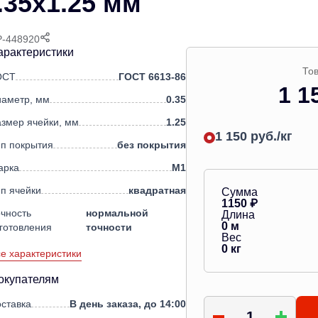
.35х1.25 мм
P-448920
арактеристики
Тов
ОСТ
ГОСТ 6613-86
1 1
иаметр, мм
0.35
змер ячейки, мм
1.25
1 150 руб./кг
п покрытия
без покрытия
арка
М1
п ячейки
квадратная
Сумма
1150
₽
чность
нормальной
Длина
0
м
готовления
точности
Вес
0
кг
е характеристики
окупателям
ставка
В день заказа, до 14:00