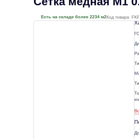
Сетка медная М1 0
Есть на складе более 2234 м2
Код товара: FK
Х
Г
Д
Ра
Ти
М
Ти
То
из
Вс
П
До