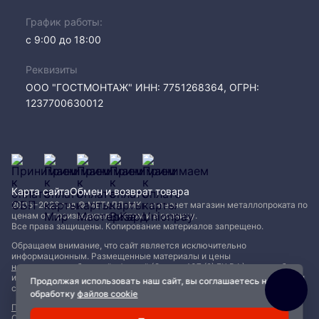
График работы:
с 9:00 до 18:00
Реквизиты
ООО "ГОСТМОНТАЖ" ИНН: 7751268364, ОГРН:
1237700630012
Карта сайта
Обмен и возврат товара
2005−2026 год © МЕТАЛЛ-МК - интернет магазин металлопроката по
ценам от производителя, оптом и в розницу.
Все права защищены. Копирование материалов запрещено.
Обращаем внимание, что сайт является исключительно
информационным. Размещенные материалы и цены
не являются публичной офертой (Статья 437 (2) ГК РФ)
и могут быть
изменены без уведомления. Для уточнения наличия, характеристик и
Продолжая использовать наш сайт, вы соглашаетесь на
стоимости материалов обращайтесь в офисы продаж.
обработку
файлов cookie
Политика конфиденциальности
|
Пользовательское соглашение
|
Обработка файлов Cookie