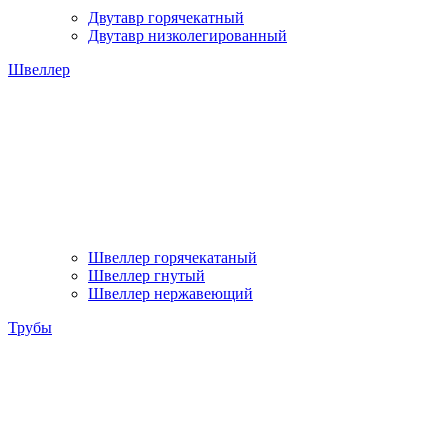
Двутавр горячекатный
Двутавр низколегированный
Швеллер
Швеллер горячекатаный
Швеллер гнутый
Швеллер нержавеющий
Трубы