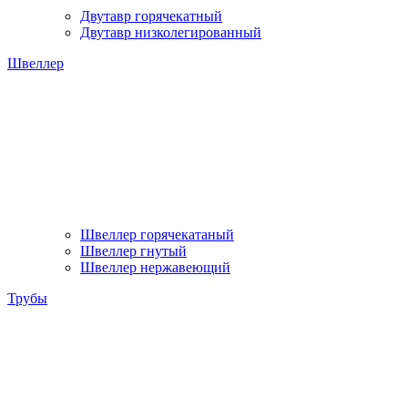
Двутавр горячекатный
Двутавр низколегированный
Швеллер
Швеллер горячекатаный
Швеллер гнутый
Швеллер нержавеющий
Трубы