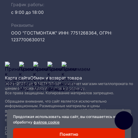
График работы:
с 9:00 до 18:00
Реквизиты
ООО "ГОСТМОНТАЖ" ИНН: 7751268364, ОГРН:
1237700630012
Карта сайта
Обмен и возврат товара
2005−2026 год © МЕТАЛЛ-МК - интернет магазин металлопроката по
ценам от производителя, оптом и в розницу.
Все права защищены. Копирование материалов запрещено.
Обращаем внимание, что сайт является исключительно
информационным. Размещенные материалы и цены
не являются публичной офертой (Статья 437 (2) ГК РФ)
и могут быть
изменены без уведомления. Для уточнения наличия, характеристик и
Продолжая использовать наш сайт, вы соглашаетесь на
стоимости материалов обращайтесь в офисы продаж.
обработку
файлов cookie
Политика конфиденциальности
|
Пользовательское соглашение
|
Обработка файлов Cookie
Понятно