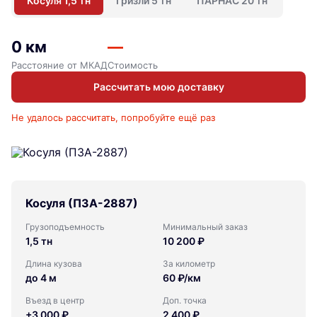
Косуля 1,5 тн
Гризли 5 тн
ПАРНАС 20 тн
0 км
—
Расстояние от МКАД
Стоимость
Рассчитать мою доставку
Не удалось рассчитать, попробуйте ещё раз
Косуля (ПЗА-2887)
Грузоподъемность
Минимальный заказ
1,5 тн
10 200 ₽
Длина кузова
За километр
до 4 м
60 ₽/км
Въезд в центр
Доп. точка
+3 000 ₽
2 400 ₽