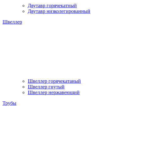
Двутавр горячекатный
Двутавр низколегированный
Швеллер
Швеллер горячекатаный
Швеллер гнутый
Швеллер нержавеющий
Трубы