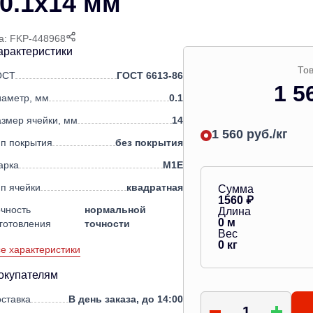
0.1х14 мм
а: FKP-448968
арактеристики
Тов
ОСТ
ГОСТ 6613-86
1 5
иаметр, мм
0.1
змер ячейки, мм
14
1 560 руб./кг
п покрытия
без покрытия
арка
М1Е
п ячейки
квадратная
Сумма
1560
₽
чность
нормальной
Длина
0
м
готовления
точности
Вес
0
кг
е характеристики
окупателям
ставка
В день заказа, до 14:00