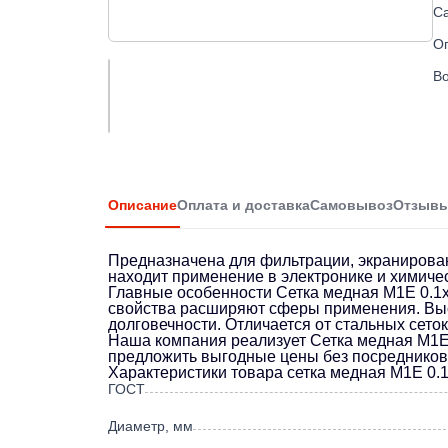
С
О
Во
Описание
Оплата и доставка
Самовывоз
Отзыв
Предназначена для фильтрации, экранирован
находит применение в электронике и химич
Главные особенности Сетка медная М1Е 0.1
свойства расширяют сферы применения. Высо
долговечности. Отличается от стальных сето
Наша компания реализует Сетка медная М1Е 
предложить выгодные цены без посредников. 
Характеристики товара сетка медная М1Е 0.
ГОСТ
Диаметр, мм