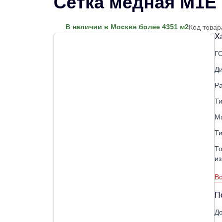
Сетка медная М1Е 
В наличии в Москве более 4351 м2
Код товар
Х
Г
Д
Ра
Ти
М
Ти
То
из
Вс
П
До