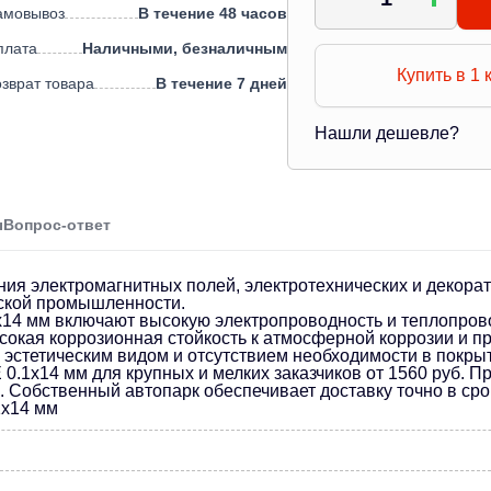
амовывоз
В течение 48 часов
плата
Наличными, безналичным
Купить в 1 
зврат товара
В течение 7 дней
Нашли дешевле?
ы
Вопрос-ответ
ия электромагнитных полей, электротехнических и декора
еской промышленности.
х14 мм включают высокую электропроводность и теплопров
кая коррозионная стойкость к атмосферной коррозии и пр
к эстетическим видом и отсутствием необходимости в покры
0.1х14 мм для крупных и мелких заказчиков от 1560 руб. 
Собственный автопарк обеспечивает доставку точно в срок
1х14 мм