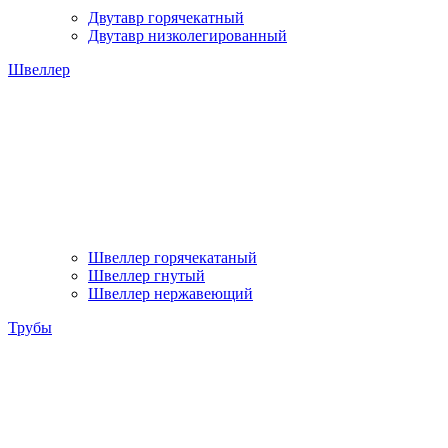
Двутавр горячекатный
Двутавр низколегированный
Швеллер
Швеллер горячекатаный
Швеллер гнутый
Швеллер нержавеющий
Трубы