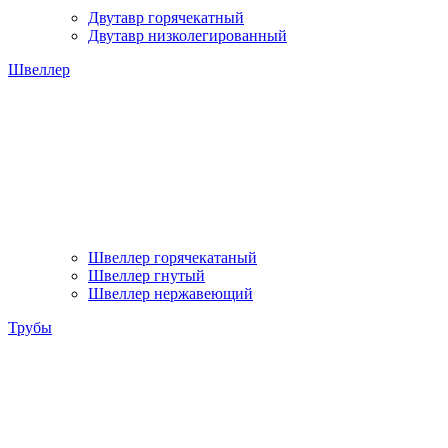
Двутавр горячекатный
Двутавр низколегированный
Швеллер
Швеллер горячекатаный
Швеллер гнутый
Швеллер нержавеющий
Трубы