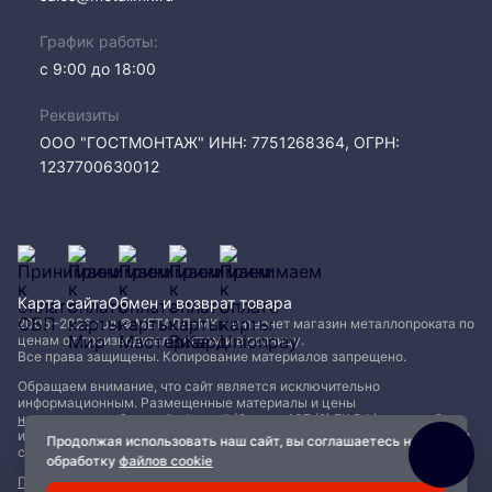
График работы:
с 9:00 до 18:00
Реквизиты
ООО "ГОСТМОНТАЖ" ИНН: 7751268364, ОГРН:
1237700630012
Карта сайта
Обмен и возврат товара
2005−2026 год © МЕТАЛЛ-МК - интернет магазин металлопроката по
ценам от производителя, оптом и в розницу.
Все права защищены. Копирование материалов запрещено.
Обращаем внимание, что сайт является исключительно
информационным. Размещенные материалы и цены
не являются публичной офертой (Статья 437 (2) ГК РФ)
и могут быть
изменены без уведомления. Для уточнения наличия, характеристик и
Продолжая использовать наш сайт, вы соглашаетесь на
стоимости материалов обращайтесь в офисы продаж.
обработку
файлов cookie
Политика конфиденциальности
|
Пользовательское соглашение
|