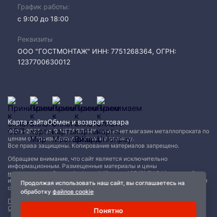
График работы:
с 9:00 до 18:00
Реквизиты
ООО "ГОСТМОНТАЖ" ИНН: 7751268364, ОГРН:
1237700630012
Карта сайта
Обмен и возврат товара
2005−2026 год © МЕТАЛЛ-МК - интернет магазин металлопроката по
ценам от производителя, оптом и в розницу.
Все права защищены. Копирование материалов запрещено.
Обращаем внимание, что сайт является исключительно
информационным. Размещенные материалы и цены
не являются публичной офертой (Статья 437 (2) ГК РФ)
и могут быть
изменены без уведомления. Для уточнения наличия, характеристик и
Продолжая использовать наш сайт, вы соглашаетесь на
стоимости материалов обращайтесь в офисы продаж.
обработку
файлов cookie
Политика конфиденциальности
|
Пользовательское соглашение
|
Обработка файлов Cookie
Понятно