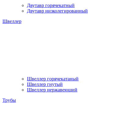
Двутавр горячекатный
Двутавр низколегированный
Швеллер
Швеллер горячекатаный
Швеллер гнутый
Швеллер нержавеющий
Трубы