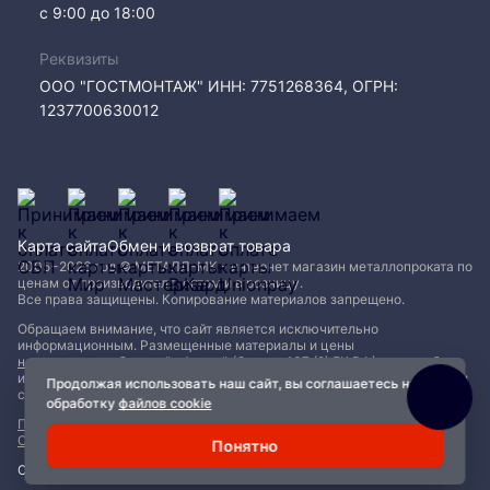
с 9:00 до 18:00
Реквизиты
ООО "ГОСТМОНТАЖ" ИНН: 7751268364, ОГРН:
1237700630012
Карта сайта
Обмен и возврат товара
2005−2026 год © МЕТАЛЛ-МК - интернет магазин металлопроката по
ценам от производителя, оптом и в розницу.
Все права защищены. Копирование материалов запрещено.
Обращаем внимание, что сайт является исключительно
информационным. Размещенные материалы и цены
не являются публичной офертой (Статья 437 (2) ГК РФ)
и могут быть
изменены без уведомления. Для уточнения наличия, характеристик и
Продолжая использовать наш сайт, вы соглашаетесь на
стоимости материалов обращайтесь в офисы продаж.
обработку
файлов cookie
Политика конфиденциальности
|
Пользовательское соглашение
|
Обработка файлов Cookie
Понятно
Сделано с ❤️