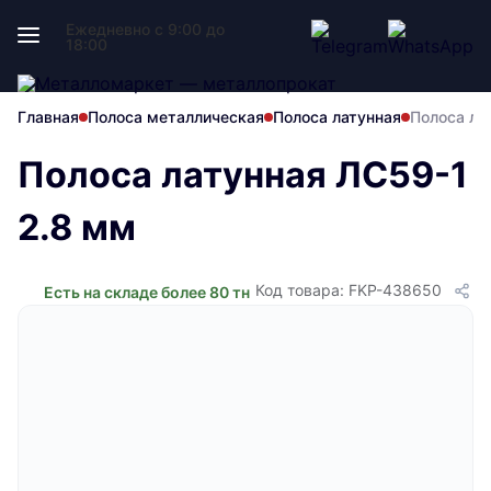
Ежедневно с 9:00 до
18:00
Главная
Полоса металлическая
Полоса латунная
Полоса ла
Полоса латунная ЛС59-1
2.8 мм
Код товара: FKP-438650
Есть на складе более 80 тн