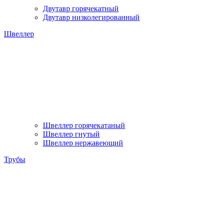
Двутавр горячекатный
Двутавр низколегированный
Швеллер
Швеллер горячекатаный
Швеллер гнутый
Швеллер нержавеющий
Трубы