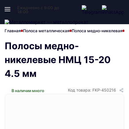
Ежедневно с 9:00 до
18:00
Главная
Полоса металлическая
Полоса медно-никелевая
П
Полосы медно-
никелевые НМЦ 15-20
4.5 мм
Код товара: FKP-450216
В наличии много