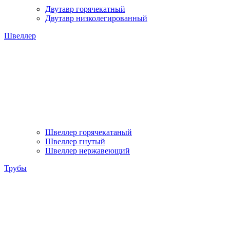
Двутавр горячекатный
Двутавр низколегированный
Швеллер
Швеллер горячекатаный
Швеллер гнутый
Швеллер нержавеющий
Трубы