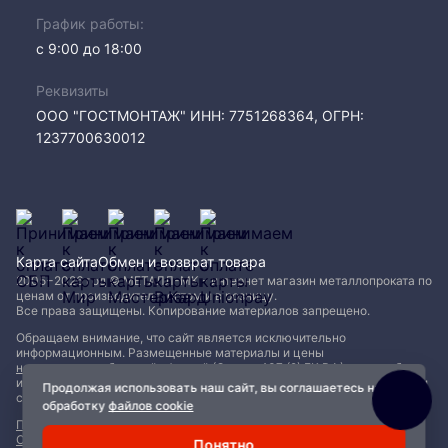
График работы:
с 9:00 до 18:00
Реквизиты
ООО "ГОСТМОНТАЖ" ИНН: 7751268364, ОГРН:
1237700630012
Карта сайта
Обмен и возврат товара
2005−2026 год © МЕТАЛЛ-МК - интернет магазин металлопроката по
ценам от производителя, оптом и в розницу.
Все права защищены. Копирование материалов запрещено.
Обращаем внимание, что сайт является исключительно
информационным. Размещенные материалы и цены
не являются публичной офертой (Статья 437 (2) ГК РФ)
и могут быть
изменены без уведомления. Для уточнения наличия, характеристик и
Продолжая использовать наш сайт, вы соглашаетесь на
стоимости материалов обращайтесь в офисы продаж.
обработку
файлов cookie
Политика конфиденциальности
|
Пользовательское соглашение
|
Обработка файлов Cookie
Понятно