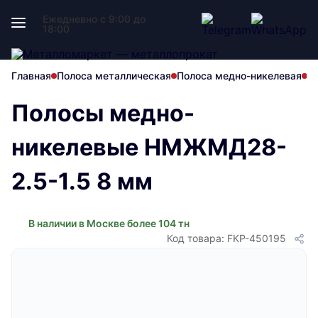
Ежедневно с 9:00 до
18:00
Главная
Полоса металлическая
Полоса медно-никелевая
П
Полосы медно-
никелевые НМЖМД28-
2.5-1.5 8 мм
В наличии в Москве более 104 тн
Код товара: FKP-450195