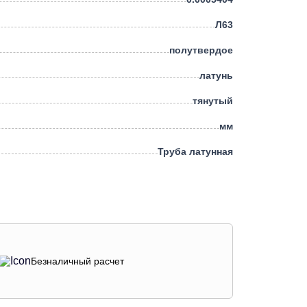
Л63
полутвердое
латунь
тянутый
мм
Труба латунная
Безналичный расчет