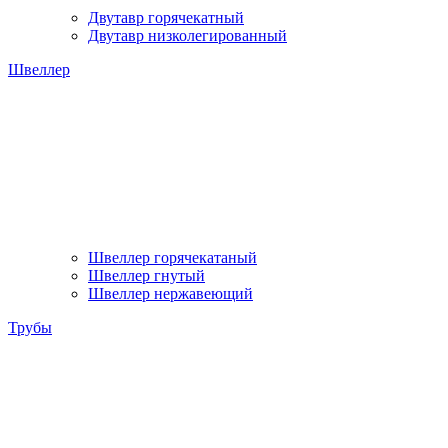
Двутавр горячекатный
Двутавр низколегированный
Швеллер
Швеллер горячекатаный
Швеллер гнутый
Швеллер нержавеющий
Трубы