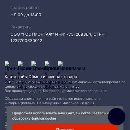
График работы:
с 9:00 до 18:00
Реквизиты
ООО "ГОСТМОНТАЖ" ИНН: 7751268364, ОГРН:
1237700630012
Карта сайта
Обмен и возврат товара
2005−2026 год © МЕТАЛЛ-МК - интернет магазин металлопроката по
ценам от производителя, оптом и в розницу.
Все права защищены. Копирование материалов запрещено.
Обращаем внимание, что сайт является исключительно
информационным. Размещенные материалы и цены
не являются публичной офертой (Статья 437 (2) ГК РФ)
и могут быть
изменены без уведомления. Для уточнения наличия, характеристик и
Продолжая использовать наш сайт, вы соглашаетесь на
стоимости материалов обращайтесь в офисы продаж.
обработку
файлов cookie
Политика конфиденциальности
|
Пользовательское соглашение
|
Обработка файлов Cookie
Понятно